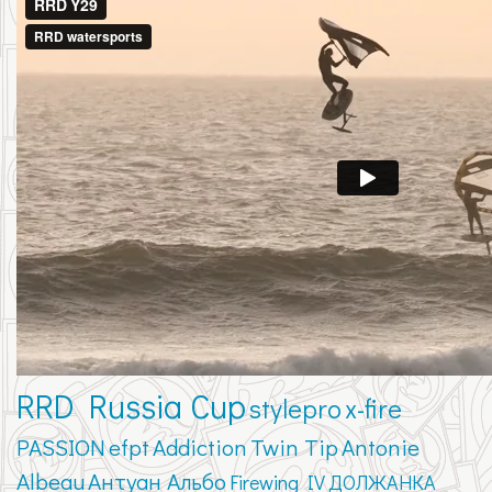
RRD Russia Cup
stylepro
x-fire
PASSION
efpt
Addiction
Twin Tip
Antonie
Albeau
Антуан Альбо
Firewing IV
ДОЛЖАНКА