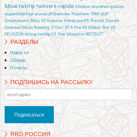
Move
twintip twinzer
k-rapida
Emotion
wavetwin
poison
superstyle
four
wavecult
firemove
Firestorm
PWA
SUP
Granturismo
Bliss V3
Gamma
Hardcore V5
Razzle Dazzle
Airwave
Vision
firewing II
four III
X-Fire V6
Global Bar V6
RELIGION
Airsup
twintip V3
Fire
Maquina
WETSUIT
РАЗДЕЛЫ
Новости
Обзоры
Отчеты
ПОДПИШИСЬ НА РАССЫЛКУ
RRD РОССИЯ