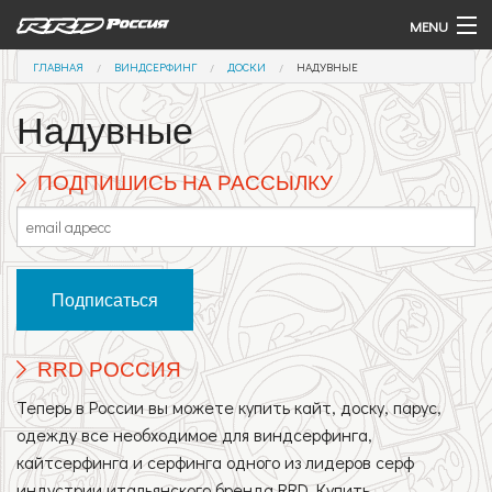
Перейти к основному содержанию
MENU
ВЫ ЗДЕСЬ
ГЛАВНАЯ
ВИНДСЕРФИНГ
ДОСКИ
НАДУВНЫЕ
Виндсерфинг
Надувные
Крылья и Доски (Вингфойлинг)
Подводное крыло (Гидрофойл)
ПОДПИШИСЬ НА РАССЫЛКУ
Доска с веслом (САП)
Контакты
Команда
Купить
RRD РОССИЯ
Теперь в России вы можете купить кайт, доску, парус,
одежду все необходимое для виндсерфинга,
кайтсерфинга и серфинга одного из лидеров серф
индустрии итальянского бренда RRD. Купить