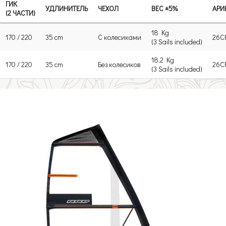
ГИК
УДЛИНИТЕЛЬ
ЧЕХОЛ
ВЕС ±5%
АРИ
(2 ЧАСТИ)
18 Kg
170 / 220
35 cm
С колесиками
26C
(3 Sails included)
18,2 Kg
170 / 220
35 cm
Без колесиков
26C
(3 Sails included)