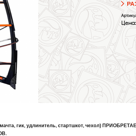
РА
Мачты RDM
Артику
Цена
чта, гик, удлинитель, стартшкот, чехол) ПРИОБРЕ
ОВ.