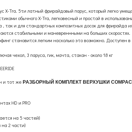
ус X-Tra. 5ти латный фрирайдовый парус, который легко умеща
тиками обычного X-Tra, легковесный и простой в использован
 , так и для стандартных композитных досок для фрирайда и
таются стабильными и маневреннными на больших скоростях.
нг становится легким насколько это возможно. Доступен в 6 ра
ючая чехол, 3 паруса, гик, мачта, стакан - около 18 кг
EERIDE
н и тот же
РАЗБОРНЫЙ КОМПЛЕКТ ВЕРХУШКИ COMPACT
антах HD и PRO
ается на 5 частей)
 на 2 части)