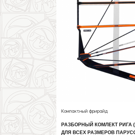
Начальные/Школа
Защита на шарнир
Фримув
Детские
Слалом/Рейс
Волновые
Компактный фрирайд
РАЗБОРНЫЙ КОМЛЕКТ РИГА (ма
ДЛЯ ВСЕХ РАЗМЕРОВ ПАРУС