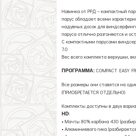
Новинка от РРД – компактный пар
парус обладает всеми характерис
надувных досок для виндсерфинга
паруса отлично разгоняются и ос
С компактными парусами виндсерфи
7.0
Вес всего комплекта верхушки, вкл
COMPACT EASY FR
ПРОГРАММА:
Все размеры они ставятся на оди
(ПРИОБРЕТАЕТСЯ ОТДЕЛЬНО)
Комплекты доступны в двух вари
:
HD
• Мачты 80% карбона 430 (разбир
• Алюминиевого гика (разбирается