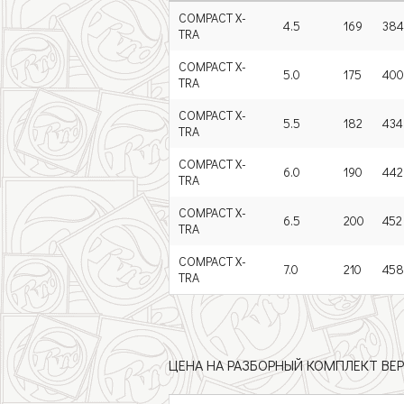
COMPACT X-
4.5
169
384
TRA
COMPACT X-
5.0
175
400
TRA
COMPACT X-
5.5
182
434
TRA
COMPACT X-
6.0
190
442
TRA
COMPACT X-
6.5
200
452
TRA
COMPACT X-
7.0
210
458
TRA
ЦЕНА НА РАЗБОРНЫЙ КОМПЛЕКТ ВЕ