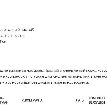
м
рается на 5 частей)
ся на 2 части)
4 см
шие варианты настроек. Простой и очень легкий парус, кото
оне кармана лат , а также диагональными панелями в зоне н
ть – это настоящая революция в мире виндсерфинга!
Т-
КОМПЛЕКТ
РЕКОМ.МАЧТА
ЛАТЫ
РТМАН
ВЕРХУШКИ