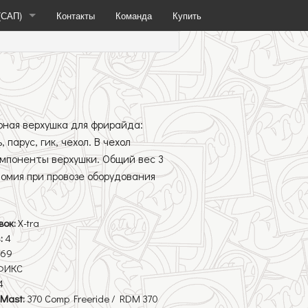
(САП)
Контакты
Команда
Купить
(SUP)
Жесткие САП
рная верхушка для фрирайда:
фойла
Надувные САП
 парус, гик, чехол. В чехол
омпоненты верхушки. Общий вес 3
номия при провозе оборудования
вок:
X-tra
:
4
169
ФИКС
4
Mast:
370 Comp Freeride / RDM 370