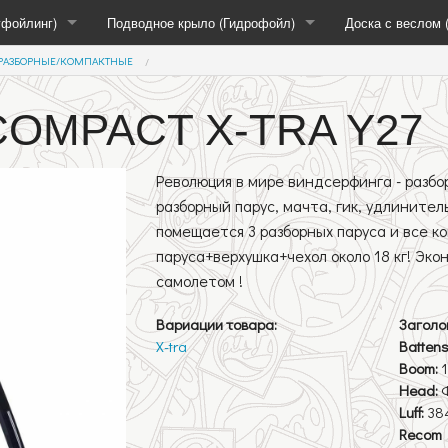
гфойлинг)
Подводное крыло (Гидрофойл)
Доска с веслом 
РАЗБОРНЫЕ/КОМПАКТНЫЕ
Аксессуары
Аксессуары
Подводное крыло (Гидрофойл)
Виндсерфинг
Весла
COMPACT X-TRA Y27
ые
Мультиспорт
Доски для САП 
Революция в мире виндсерфинга - разбо
Доски для САП-
разборный парус, мачта, гик, удлинитель,
помещается 3 разборных паруса и все к
нд
Паруса для САП
паруса+верхушка+чехол около 18 кг! Эко
самолетом !
Вариации товара:
Заголо
X-tra
Battens
Boom:
Head:
Luff:
38
Мачты SDM
Recom 