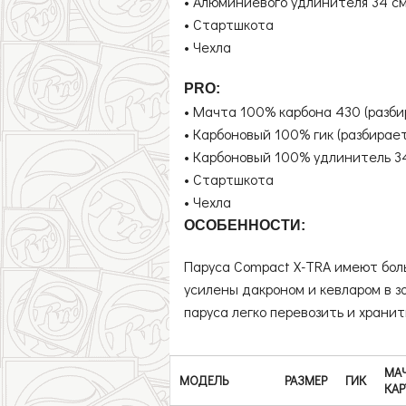
• Алюминиевого удлинителя 34 с
• Стартшкота
• Чехла
PRO:
• Мачта 100% карбона 430 (разби
• Карбоновый 100% гик (разбирает
• Карбоновый 100% удлинитель 3
• Стартшкота
• Чехла
ОСОБЕННОСТИ:
Паруса Compact X-TRA имеют боль
усилены дакроном и кевларом в з
паруса легко перевозить и храни
МАЧ
МОДЕЛЬ
РАЗМЕР
ГИК
КА