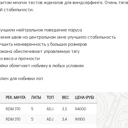
итом многих тестов журналов для виндсерфинга. Очень тягов
й стабильности.
улучшили нейтральное поведение паруса
ения швов на центральном окне улучшило стабильность
лучшить маневренность у больших размеров
армана обеспечивает управляемую тягу
о веса и прочности
йки облегчает набивку в любых условиях
 ключ для набивки лат
РЕК. МАЧТА
ЛАТЫ
ТОП
ВЕС
ЦЕНА (РУБ)
RDM 370
5
ADJ
3,3
94000
RDM 370
5
ADJ
3,4
96100