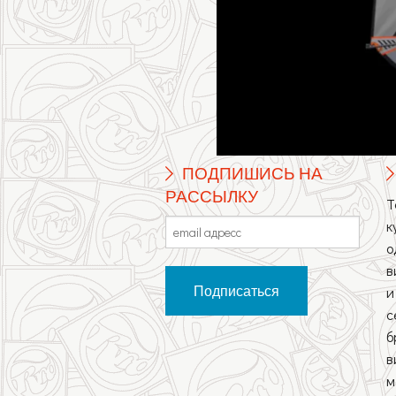
ПОДПИШИСЬ НА
РАССЫЛКУ
Т
к
о
в
и
с
б
в
м