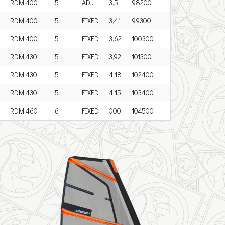
RDM 400
5
ADJ
3,5
98200
RDM 400
5
FIXED
3,41
99300
RDM 400
5
FIXED
3,62
100300
RDM 430
5
FIXED
3,92
101300
RDM 430
5
FIXED
4,18
102400
RDM 430
5
FIXED
4,15
103400
RDM 460
6
FIXED
000
104500