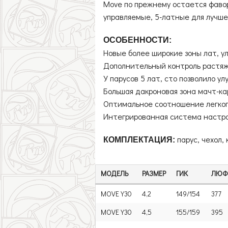
Move по прежнему остается фавор
управляемые, 5-латные для лучше
ОСОБЕННОСТИ:
Новые более широкие зоны лат, 
Дополнительный контроль растяж
У парусов 5 лат, сто позволило у
Большая дакроновая зона мачт-к
Оптимальное соотношение легког
Интегрированная система настро
парус, чехол,
КОМПЛЕКТАЦИЯ:
МОДЕЛЬ
РАЗМЕР
ГИК
ЛЮФ
MOVE Y30
4,2
149/154
377
MOVE Y30
4,5
155/159
395