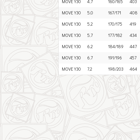
MOVE Y30
4,7
160/165
403
MOVE Y30
5,0
167/171
408
MOVE Y30
5,2
170/175
419
MOVE Y30
5,7
177/182
434
MOVE Y30
6,2
184/189
447
MOVE Y30
6,7
191/196
457
MOVE Y30
7,2
198/203
464