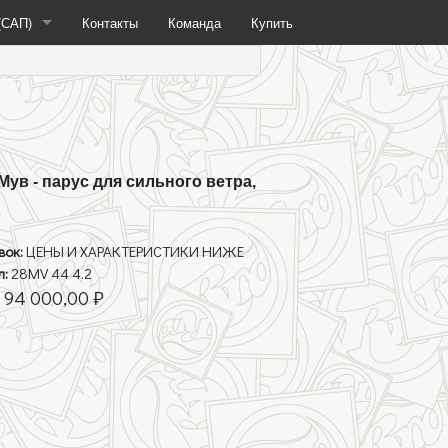
(САП)
Контакты
Команда
Купить
(SUP)
Жесткие САП
ув - парус для сильного ветра,
фойла
Надувные САП
вок:
ЦЕНЫ И ХАРАКТЕРИСТИКИ НИЖЕ
л:
28MV 44 4.2
:
94 000,00 ₽