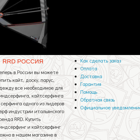
Как сделать заказ
RRD РОССИЯ
Оплата
еперь в России вы можете
Доставка
упить кайт, доску, парус,
Гарантия
дежду все необходимое для
Помощь
индсерфинга, кайтсерфинга
Обратная связь
 серфинга одного из лидеров
Официальное уведомлени
ерф индустрии итальянского
ренда RRD. Купить
индсерфинг и кайтсерфинг
ожно в нашем магазине в