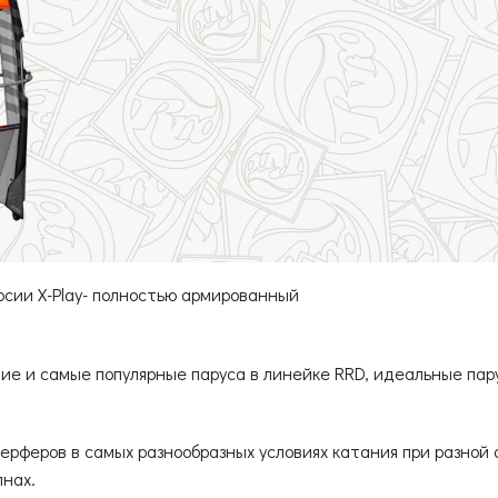
Мачты RDM
ии X-Play- полностью армированный
ие и самые популярные паруса в линейке RRD, идеальные пар
рферов в самых разнообразных условиях катания при разной с
лнах.