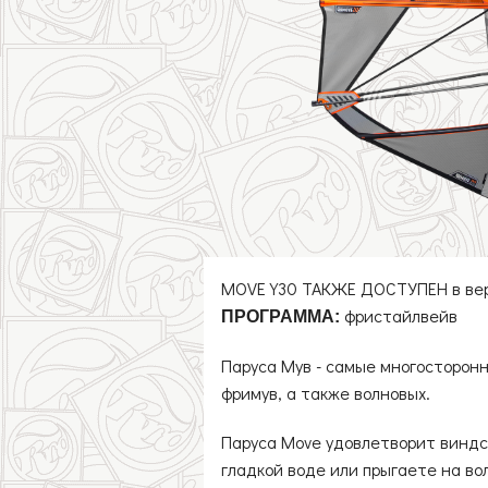
Начальные/Школа
Защита на шарнир
Фримув
Детские
Слалом/Рейс
Волновые
MOVE Y30 ТАКЖЕ ДОСТУПЕН в верс
фристайлвейв
ПРОГРАММА:
Паруса Мув - самые многосторонн
фримув, а также волновых.
Паруса Move удовлетворит виндсе
гладкой воде или прыгаете на во