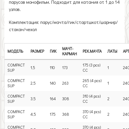
парусов монофильм. Подходит для катания от 1 до 14
узлов.
Комплектация: парус/мачта/гик/стартшкот/шарнир/
стакан/чехол
МАЧТ-
МОДЕЛЬ
РАЗМЕР
ГИК
РЕК.МАЧТА
ЛАТЫ
АР
КАРМАН
COMPACT
175 (3 pcs)
1,5
110
173
1
24
SUP
CC
COMPACT
265 (4 pcs)
2,5
140
263
1
24
SUP
CC
COMPACT
310 (4 pcs)
3,5
164
308
2
24
SUP
CC
COMPACT
370 (4 pcs)
4,5
175
368
2
24
SUP
CC
COMPACT
370 (4 pcs)