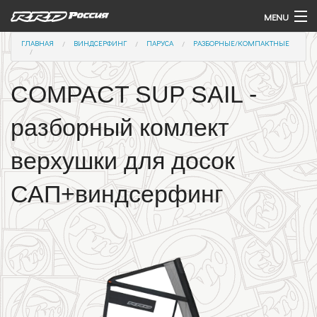
Перейти к основному содержанию
MENU
ВЫ ЗДЕСЬ
ГЛАВНАЯ
ВИНДСЕРФИНГ
ПАРУСА
РАЗБОРНЫЕ/КОМПАКТНЫЕ
Виндсерфинг
Крылья и Доски (Вингфойлинг)
COMPACT SUP SAIL -
Подводное крыло (Гидрофойл)
разборный комлект
Доска с веслом (САП)
верхушки для досок
Контакты
САП+виндсерфинг
Команда
Купить