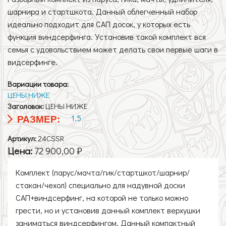
шарнира и стартшкота. Данный облегченный набор
идеально подходит для САП досок, у которых есть
функция виндсерфинга. Установив такой комплект вся
семья с удовольствием может делать свои первые шаги в
видсерфинге.
Вариации товара:
ЦЕНЫ НИЖЕ
Заголовок:
ЦЕНЫ НИЖЕ
1.5
РАЗМЕР:
Артикул:
24CSSR
Цена:
72 900,00 ₽
Комплект (парус/мачта/гик/стартшкот/шарнир/
стакан/чехол) специально для надувной доски
САП+виндсерфинг, на которой не только можно
грести, но и установив данный комплект верхушки
заниматься виндсерфингом. Данный компактный