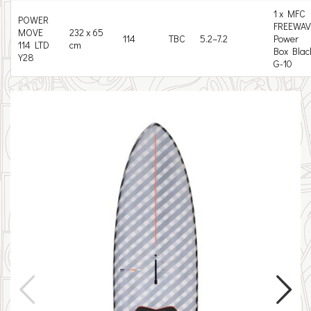
1 x MFC
POWER
FREEWAV
MOVE
232 x 65
114
TBC
5.2–7.2
Power
114 LTD
cm
Box Blac
Y28
G-10

