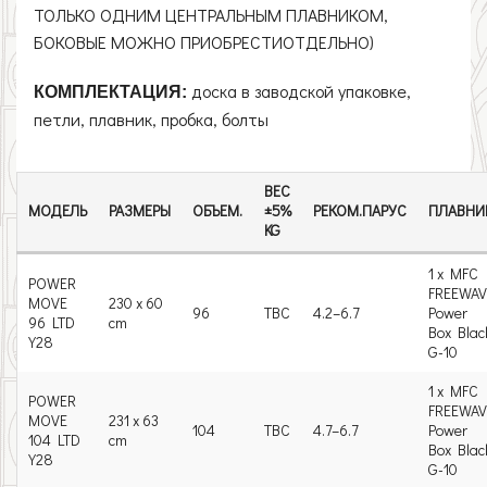
ТОЛЬКО ОДНИМ ЦЕНТРАЛЬНЫМ ПЛАВНИКОМ,
БОКОВЫЕ МОЖНО ПРИОБРЕСТИОТДЕЛЬНО)
доска в заводской упаковке,
КОМПЛЕКТАЦИЯ:
петли, плавник, пробка, болты
ВЕС
МОДЕЛЬ
РАЗМЕРЫ
ОБЪЕМ.
±5%
РЕКОМ.ПАРУС
ПЛАВНИ
KG
1 x MFC
POWER
FREEWAV
MOVE
230 x 60
96
TBC
4.2–6.7
Power
96 LTD
cm
Box Blac
Y28
G-10
1 x MFC
POWER
FREEWAV
MOVE
231 x 63
104
TBC
4.7–6.7
Power
104 LTD
cm
Box Blac
Y28
G-10