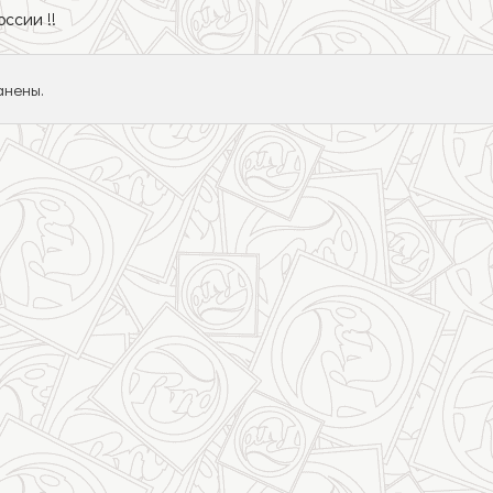
оссии !!
Мачты RDM
анены.