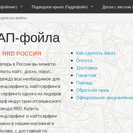
гфойлинг)
Подводное крыло (Гидрофойл)
Доска с веслом 
 ДЛЯ САП-ФОЙЛА
Аксессуары
Аксессуары
САП-фойла
Подводное крыло (Гидрофойл)
Виндсерфинг
Весла
ые
Мультиспорт
Доски для САП 
Как сделать заказ
RRD РОССИЯ
Оплата
Доски для САП-
еперь в России вы можете
Доставка
упить кайт, доску, парус,
нд
Паруса для САП
Гарантия
дежду все необходимое для
Помощь
индсерфинга, кайтсерфинга
Обратная связь
 серфинга одного из лидеров
Официальное уведомлени
ерф индустрии итальянского
ренда RRD. Купить
индсерфинг и кайтсерфинг
ожно в нашем магазине в
Мачты SDM
оскве, с доставкой по