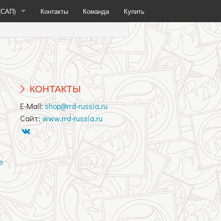
(САП)
Контакты
Команда
Купить
(SUP)
Жесткие САП
КОНТАКТЫ
фойла
Надувные САП
E-Mail:
shop@rrd-russia.ru
Сайт:
www.rrd-russia.ru
е