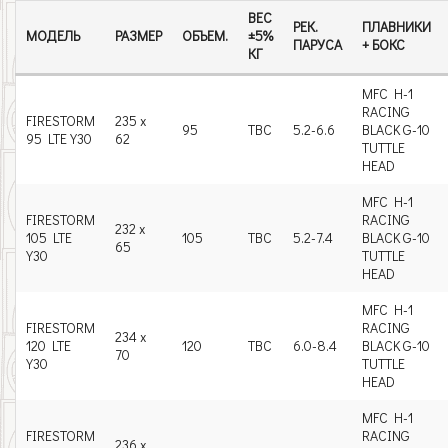
ВЕС
РЕК.
ПЛАВНИКИ
МОДЕЛЬ
РАЗМЕР
ОБЪЕМ.
±5%
ПАРУСА
+ БОКС
КГ
MFC H-1
RACING
FIRESTORM
235 x
95
TBC
5.2-6.6
BLACK G-10
95 LTE Y30
62
TUTTLE
HEAD
MFC H-1
FIRESTORM
RACING
232 x
105 LTE
105
TBC
5.2-7.4
BLACK G-10
65
Y30
TUTTLE
HEAD
MFC H-1
FIRESTORM
RACING
234 x
120 LTE
120
TBC
6.0-8.4
BLACK G-10
70
Y30
TUTTLE
HEAD
MFC H-1
FIRESTORM
RACING
236 x