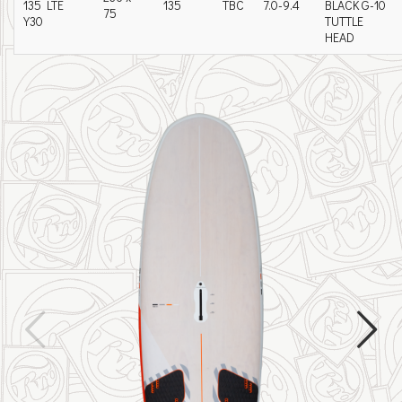
135 LTE
135
TBC
7.0-9.4
BLACK G-10
75
Y30
TUTTLE
HEAD

