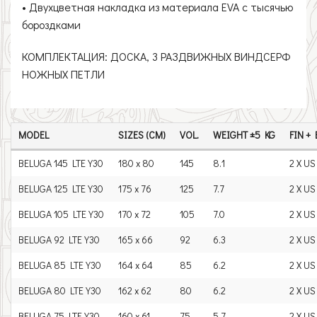
• Двухцветная накладка из материала EVA с тысячью
бороздками
КОМПЛЕКТАЦИЯ: ДОСКА, 3 РАЗДВИЖНЫХ ВИНДСЕРФ
НОЖНЫХ ПЕТЛИ
MODEL
SIZES (CM)
VOL.
WEIGHT ±5 KG
FIN +
BELUGA 145 LTE Y30
180 x 80
145
8.1
2 X U
BELUGA 125 LTE Y30
175 x 76
125
7.7
2 X U
BELUGA 105 LTE Y30
170 x 72
105
7.0
2 X U
BELUGA 92 LTE Y30
165 x 66
92
6.3
2 X U
BELUGA 85 LTE Y30
164 x 64
85
6.2
2 X U
BELUGA 80 LTE Y30
162 x 62
80
6.2
2 X U
BELUGA 75 LTE Y30
160 x 61
75
5.7
2 X U